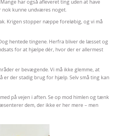
. Mange har også afleveret ting uden at have
der nok kunne undværes noget.
k. Krigen stopper næppe foreløbig, og vi må
 Dog hentede tingene. Herfra bliver de læsset og
dsats for at hjælpe dér, hvor der er allermest
mråder er bevægende. Vi må ikke glemme, at
 er der stadig brug for hjælp. Selv små ting kan
e med på vejen i aften. Se op mod himlen og tænk
ræsenterer dem, der ikke er her mere – men