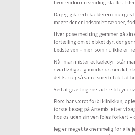
hvor endnu en sending skulle afsted
Da jeg gik ned i kælderen i morges fo
meget der er indsamlet: tæpper, fode
Hver pose med ting gemmer på sin 
fortælling om et elsket dyr, der g
bedste ven – men som nu ikke er he
Når man mister et kæledyr, står man
overflødige og minder én om det, der
det kan også være smertefuldt at be
Ved at give tingene videre til dyr i
Flere har været forbi klinikken, oplø
første besøg på Artemis, efter vi sag
hos os uden sin ven føles forkert –
Jeg er meget taknemmelig for alle je