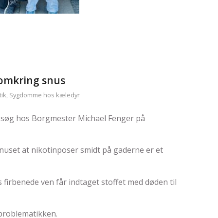
omkring snus
ik
,
Sygdomme hos kæledyr
besøg hos Borgmester Michael Fenger på
uset at nikotinposer smidt på gaderne er et
s firbenede ven får indtaget stoffet med døden til
problematikken.