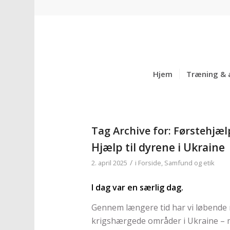
Hjem
Træning & 
Tag Archive for:
Førstehjæl
Hjælp til dyrene i Ukraine
/
2. april 2025
i
Forside
,
Samfund og etik
I dag var en særlig dag.
Gennem længere tid har vi løbende m
krigshærgede områder i Ukraine – m