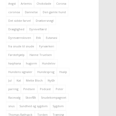
Angst
Artemis
Chokolade
Corona
coronoa
Dannelse
Den gamle hund
Det sidste farvel
Dræbersnegl
Drægtighed
Dyrevelfærd
Dyreværnsloven
Etik
Eutanasi
fra snude til snude
Fyrværkeri
Førstehjælp
Hanne Truelsen
haqihana
hugorm
Hundelov
Hundens signaler
Hundesprog
Hvalp
Jul
Kat
Mette Bloch
Nytår
parring
Pindsvin
Podcast
Poter
Racevalg
Skovflåt
Snudekompagniet
snus
Sundhed og sygdom
Sygdom
Thomas Rathsack
Torden
Træning