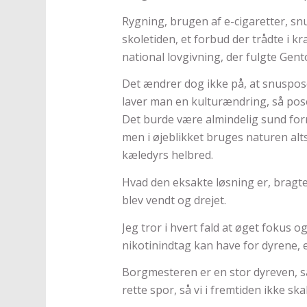
Rygning, brugen af e-cigaretter, sn
skoletiden, et forbud der trådte i kr
national lovgivning, der fulgte Gent
Det ændrer dog ikke på, at snuspose
laver man en kulturændring, så pose
Det burde være almindelig sund for
men i øjeblikket bruges naturen alts
kæledyrs helbred.
Hvad den eksakte løsning er, bragte
blev vendt og drejet.
Jeg tror i hvert fald at øget fokus 
nikotinindtag kan have for dyrene, e
Borgmesteren er en stor dyreven, så
rette spor, så vi i fremtiden ikke sk