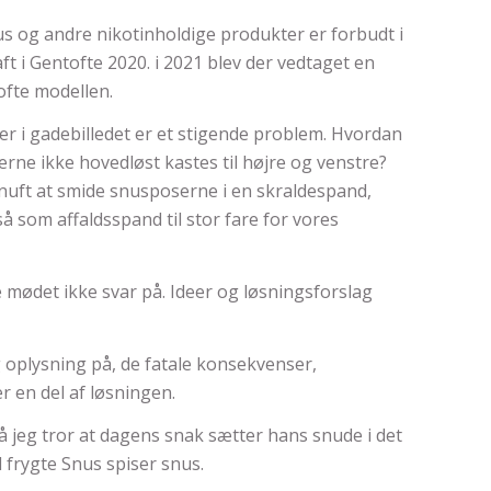
us og andre nikotinholdige produkter er forbudt i
aft i Gentofte 2020. i 2021 blev der vedtaget en
ofte modellen.
r i gadebilledet er et stigende problem. Hvordan
rne ikke hovedløst kastes til højre og venstre?
nuft at smide snusposerne i en skraldespand,
å som affaldsspand til stor fare for vores
 mødet ikke svar på. Ideer og løsningsforslag
og oplysning på, de fatale konsekvenser,
r en del af løsningen.
 jeg tror at dagens snak sætter hans snude i det
al frygte Snus spiser snus.