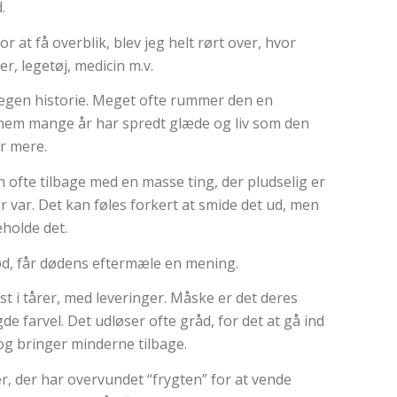
.
r at få overblik, blev jeg helt rørt over, hvor
r, legetøj, medicin m.v.
egen historie. Meget ofte rummer den en
ennem mange år har spredt glæde og liv som den
r mere.
 ofte tilbage med en masse ting, der pludselig er
 var. Det kan føles forkert at smide det ud, men
holde det.
 nød, får dødens eftermæle en mening.
st i tårer, med leveringer. Måske er det deres
de farvel. Det udløser ofte gråd, for det at gå ind
 og bringer minderne tilbage.
r, der har overvundet “frygten” for at vende