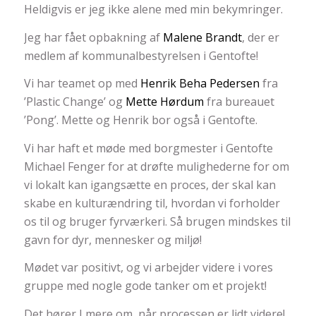
Heldigvis er jeg ikke alene med min bekymringer.
Jeg har fået opbakning af
Malene Brandt
, der er
medlem af kommunalbestyrelsen i Gentofte!
Vi har teamet op med
Henrik Beha Pedersen
fra
’Plastic Change’ og
Mette Hørdum
fra bureauet
’Pong’. Mette og Henrik bor også i Gentofte.
Vi har haft et møde med borgmester i Gentofte
Michael Fenger for at drøfte mulighederne for om
vi lokalt kan igangsætte en proces, der skal kan
skabe en kulturændring til, hvordan vi forholder
os til og bruger fyrværkeri. Så brugen mindskes til
gavn for dyr, mennesker og miljø!
Mødet var positivt, og vi arbejder videre i vores
gruppe med nogle gode tanker om et projekt!
Det hører I mere om, når processen er lidt videre!