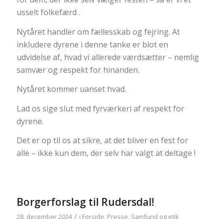
usselt folkefærd .
Nytåret handler om fællesskab og fejring. At
inkludere dyrene i denne tanke er blot en
udvidelse af, hvad vi allerede værdsætter – nemlig
samvær og respekt for hinanden.
Nytåret kommer uanset hvad.
Lad os sige slut med fyrværkeri af respekt for
dyrene.
Det er op til os at sikre, at det bliver en fest for
alle – ikke kun dem, der selv har valgt at deltage !
Borgerforslag til Rudersdal!
/
28. december 2024
i
Forside
,
Presse
,
Samfund og etik