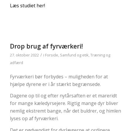
Læs studiet her!
Drop brug af fyrværkeri!
/
27. oktober 2022
i
Forside
,
Samfund og etik
,
Træning og
adfærd
Fyrværkeri bør forbydes – muligheden for at
hjælpe dyrene er i år stærkt begrænsede.
Dagene op til og efter nytårsaften er et mareridt
for mange kæledyrsejere. Rigtig mange dyr bliver
nemlig ekstremt bange, når det buldrer, og himlen
lyses op af fyrværkeri.
Det er nødvendigt for dyrlægerne at ordinere