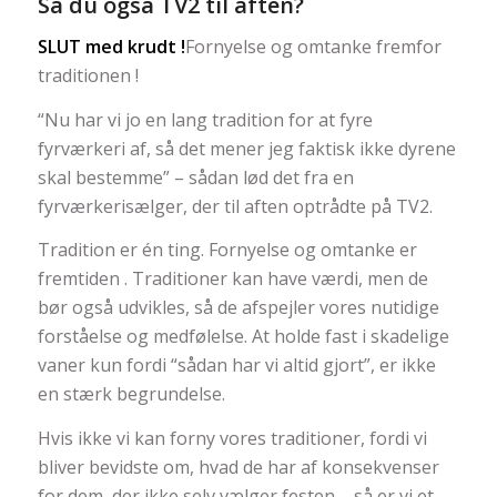
Så du også TV2 til aften?
SLUT med krudt !
Fornyelse og omtanke fremfor
traditionen !
“Nu har vi jo en lang tradition for at fyre
fyrværkeri af, så det mener jeg faktisk ikke dyrene
skal bestemme” – sådan lød det fra en
fyrværkerisælger, der til aften optrådte på TV2.
Tradition er én ting. Fornyelse og omtanke er
fremtiden . Traditioner kan have værdi, men de
bør også udvikles, så de afspejler vores nutidige
forståelse og medfølelse. At holde fast i skadelige
vaner kun fordi “sådan har vi altid gjort”, er ikke
en stærk begrundelse.
Hvis ikke vi kan forny vores traditioner, fordi vi
bliver bevidste om, hvad de har af konsekvenser
for dem, der ikke selv vælger festen – så er vi et