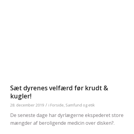
Sæt dyrenes velfærd før krudt &
kugler!
/
28. december 2019
i
Forside
,
Samfund og etik
De seneste dage har dyrlægerne ekspederet store
mængder af beroligende medicin over disken
?
.