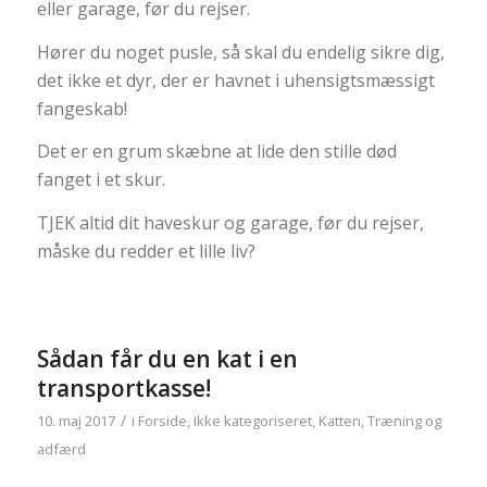
eller garage, før du rejser.
Hører du noget pusle, så skal du endelig sikre dig,
det ikke et dyr, der er havnet i uhensigtsmæssigt
fangeskab!
Det er en grum skæbne at lide den stille død
fanget i et skur.
TJEK altid dit haveskur og garage, før du rejser,
måske du redder et lille liv?
Sådan får du en kat i en
transportkasse!
/
10. maj 2017
i
Forside
,
Ikke kategoriseret
,
Katten
,
Træning og
adfærd