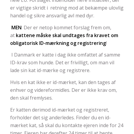
hele EU. Forslaget indeholder flere initiativer, der
er vigtige skridt i retning mod at bekæmpe ulovlig
handel og sikre ansvarlig avl med dyr.
MEN
: Der er netop kommet forslag frem om,
at
kattene måske skal undtages fra kravet om
obligatorisk ID-mærkning og registrering
!
I Danmark er katte i dag ikke omfattet af samme
ID-krav som hunde. Det er frivilligt, om man vil
lade sin kat id-mærke og registrere.
Hvis en kat ikke er id-mærket, kan den tages af
enhver og videreformidles. Der er ikke krav om,
den skal fremlyses.
Er katten derimod id-mærket og registreret,
forholder det sig anderledes. Finder du en id-
mærket kat, så skal du kontakte ejeren inde for 24
timer. Ejeren har derefter 24 timer til at hente