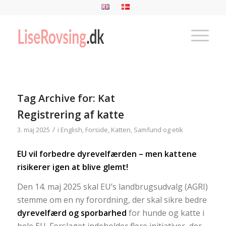
Tag Archive for:
Kat
Registrering af katte
/
3. maj 2025
i
English
,
Forside
,
Katten
,
Samfund og etik
EU vil forbedre dyrevelfærden – men kattene
risikerer igen at blive glemt!
Den 14. maj 2025 skal EU’s landbrugsudvalg (AGRI)
stemme om en ny forordning, der skal sikre bedre
dyrevelfærd og sporbarhed
for hunde og katte i