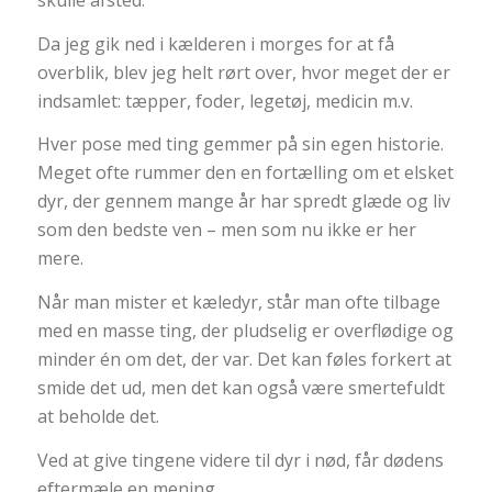
skulle afsted.
Da jeg gik ned i kælderen i morges for at få
overblik, blev jeg helt rørt over, hvor meget der er
indsamlet: tæpper, foder, legetøj, medicin m.v.
Hver pose med ting gemmer på sin egen historie.
Meget ofte rummer den en fortælling om et elsket
dyr, der gennem mange år har spredt glæde og liv
som den bedste ven – men som nu ikke er her
mere.
Når man mister et kæledyr, står man ofte tilbage
med en masse ting, der pludselig er overflødige og
minder én om det, der var. Det kan føles forkert at
smide det ud, men det kan også være smertefuldt
at beholde det.
Ved at give tingene videre til dyr i nød, får dødens
eftermæle en mening.