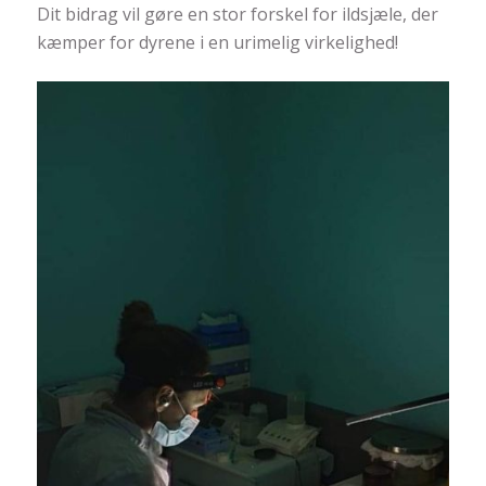
Dit bidrag vil gøre en stor forskel for ildsjæle, der
kæmper for dyrene i en urimelig virkelighed!