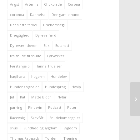
Angst
Artemis
Chokolade
Corona
coronoa
Dannelse
Den gamle hund
Det sidste farvel
Dræbersnegl
Drægtighed
Dyrevelfærd
Dyreværnsloven
Etik
Eutanasi
fra snude til snude
Fyrværkeri
Førstehjælp
Hanne Truelsen
haqihana
hugorm
Hundelov
Hundens signaler
Hundesprog
Hvalp
Jul
Kat
Mette Bloch
Nytår
parring
Pindsvin
Podcast
Poter
Racevalg
Skovflåt
Snudekompagniet
snus
Sundhed og sygdom
Sygdom
Thomas Rathsack
Torden
Træning