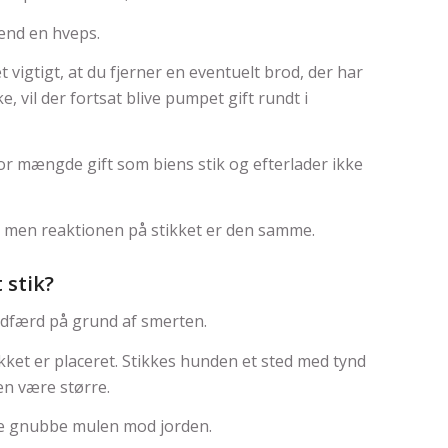
e end en hveps.
t vigtigt, at du fjerner en eventuelt brod, der har
, vil der fortsat blive pumpet gift rundt i
tor mængde gift som biens stik og efterlader ikke
s, men reaktionen på stikket er den samme.
 stik?
adfærd på grund af smerten.
kket er placeret. Stikkes hunden et sted med tynd
en være større.
fte gnubbe mulen mod jorden.