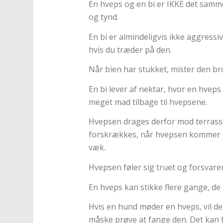
En hveps og en bi er IKKE det samme
og tynd.
En bi er almindeligvis ikke aggressiv,
hvis du træder på den.
Når bien har stukket, mister den br
En bi lever af nektar, hvor en hvep
meget mad tilbage til hvepsene.
Hvepsen drages derfor mod terrasse
forskrækkes, når hvepsen kommer fl
væk.
Hvepsen føler sig truet og forsvarer 
En hveps kan stikke flere gange, d
Hvis en hund møder en hveps, vil den
måske prøve at fange den. Det kan h