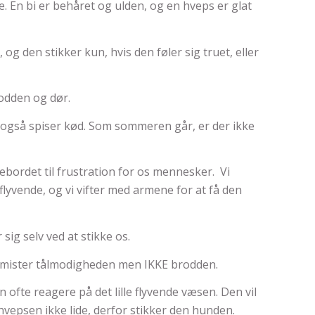
. En bi er behåret og ulden, og en hveps er glat
 og den stikker kun, hvis den føler sig truet, eller
odden og dør.
s også spiser kød. Som sommeren går, er der ikke
bordet til frustration for os mennesker. Vi
yvende, og vi vifter med armene for at få den
sig selv ved at stikke os.
e mister tålmodigheden men IKKE brodden.
 ofte reagere på det lille flyvende væsen. Den vil
vepsen ikke lide, derfor stikker den hunden.