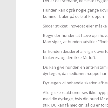
Det er det scenarie, de fleste frygter
Hunden kan også nogle gange udvikl
kommer buler på dele af kroppen.
Sidder stikket i hovedet eller mås
Begynder hunden at hæve op i hoved
Man siger, at hunden udvikler “flod
Er hunden decideret allergisk overfo
blokeres, og den ikke får luft.
Du kan give hunden en anti-histamin 
dyrlægen, da medicinen næppe har t
Dyrlægen vil behandle skaden afhæ
Allergiske reaktioner ses ikke hyppi
med din dyrlæge, hvis din hund får el
stik. Du kan få medicin, så du er fo