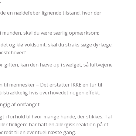
.
e en nældefeber lignende tilstand, hvor der
ke i munden, skal du være særlig opmærksom:
et og klø voldsomt, skal du straks søge dyrlæge.
hestehoved”.
r giften, kan den hæve op i svælget, så luftvejene
til mennesker – Det erstatter IKKE en tur til
ilstrækkelig hvis overhovedet nogen effekt.
ngig af omfanget.
gt i forhold til hvor mange hunde, der stikkes. Tal
ler tidligere har haft en allergisk reaktion på et
rberedt til en eventuel næste gang.