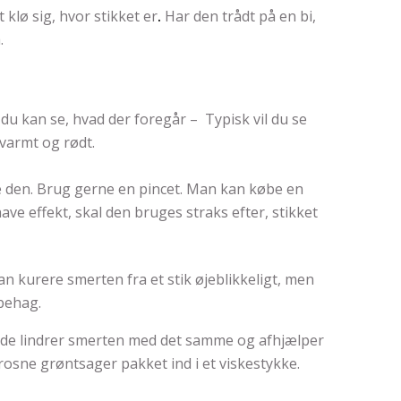
 klø sig, hvor stikket er
.
Har den trådt på en bi,
.
å du kan se, hvad der foregår – Typisk vil du se
 varmt og rødt.
ne den. Brug gerne en pincet. Man kan købe en
ave effekt, skal den bruges straks efter, stikket
an kurere smerten fra et stik øjeblikkeligt, men
behag.
lde lindrer smerten med det samme og afhjælper
osne grøntsager pakket ind i et viskestykke.