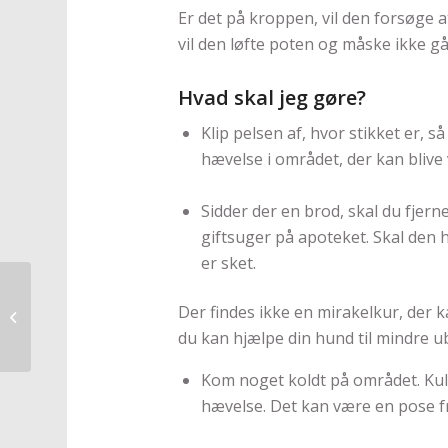
Er det på kroppen, vil den forsøge at
vil den løfte poten og måske ikke gå
Hvad skal jeg gøre?
Klip pelsen af, hvor stikket er, s
hævelse i området, der kan blive
Sidder der en brod, skal du fjer
giftsuger på apoteket. Skal den h
er sket.
Hjælp, jeg har fået
Der findes ikke en mirakelkur, der k
hvalp
du kan hjælpe din hund til mindre u
Kom noget koldt på området. Ku
hævelse. Det kan være en pose fr