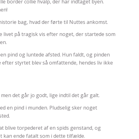
lille border collie hvalp, der har indtaget byen.
en!
istorie bag, hvad der førte til Nuttes ankomst.
livet på tragisk vis efter noget, der startede som
ven.
n pind og luntede afsted. Hun faldt, og pinden
efter styrtet blev så omfattende, hendes liv ikke
n det går jo godt, lige indtil det går galt.
ed en pind i munden. Pludselig sker noget
ted.
 blive torpederet af en spids genstand, og
kan ende fatalt som i dette tilfælde.