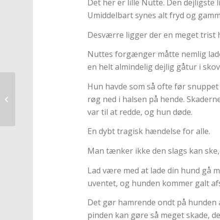
Det her er lille Nutte. Den dejligste 
Umiddelbart synes alt fryd og gamm
Desværre ligger der en meget trist h
Nuttes forgænger måtte nemlig lade 
en helt almindelig dejlig gåtur i sko
Hun havde som så ofte før snuppet e
Sparta skal droppe
røg ned i halsen på hende. Skaderne 
brugen af fyrværkeri til
DHL stafetten!
var til at redde, og hun døde.
En dybt tragisk hændelse for alle.
Man tænker ikke den slags kan ske, me
Lad være med at lade din hund gå m
uventet, og hunden kommer galt afs
Det gør hamrende ondt på hunden at
pinden kan gøre så meget skade, det 