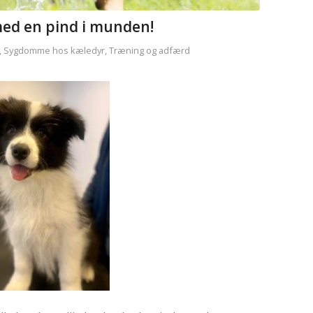
med en pind i munden!
,
Sygdomme hos kæledyr
,
Træning og adfærd