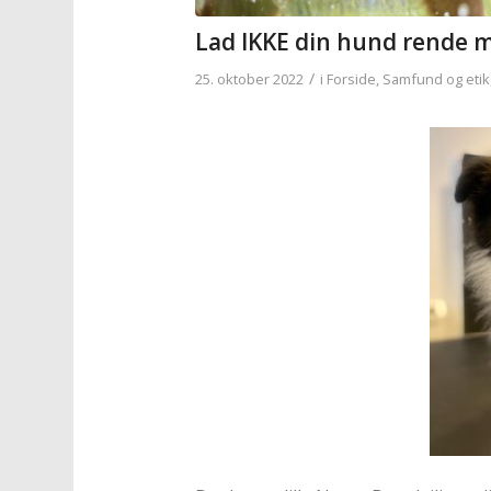
Lad IKKE din hund rende 
/
25. oktober 2022
i
Forside
,
Samfund og etik