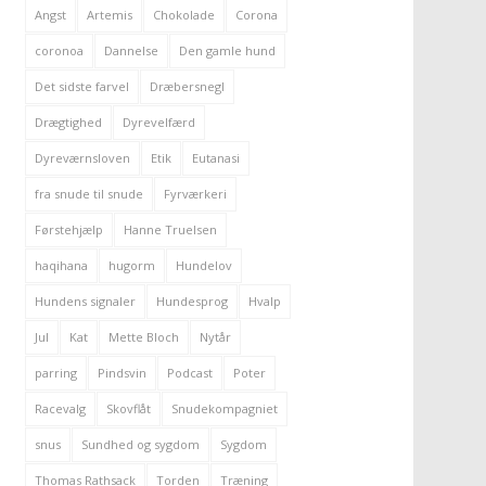
Angst
Artemis
Chokolade
Corona
coronoa
Dannelse
Den gamle hund
Det sidste farvel
Dræbersnegl
Drægtighed
Dyrevelfærd
Dyreværnsloven
Etik
Eutanasi
fra snude til snude
Fyrværkeri
Førstehjælp
Hanne Truelsen
haqihana
hugorm
Hundelov
Hundens signaler
Hundesprog
Hvalp
Jul
Kat
Mette Bloch
Nytår
parring
Pindsvin
Podcast
Poter
Racevalg
Skovflåt
Snudekompagniet
snus
Sundhed og sygdom
Sygdom
Thomas Rathsack
Torden
Træning