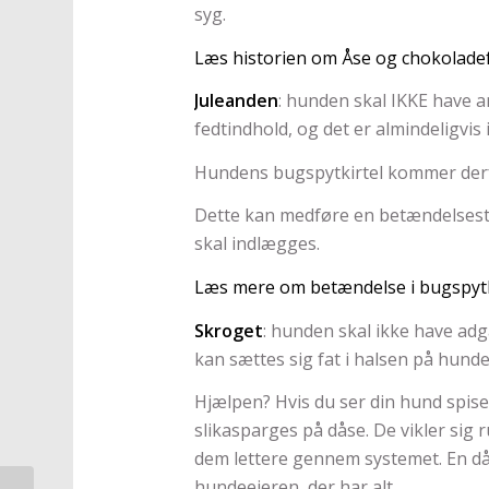
syg.
Læs historien om Åse og chokolade
Juleanden
: hunden skal IKKE have a
fedtindhold, og det er almindeligvi
Hundens bugspytkirtel kommer derfo
Dette kan medføre en betændelsesti
skal indlægges.
Læs mere om betændelse i bugspytk
Skroget
: hunden skal ikke have adg
kan sættes sig fat i halsen på hunde
Hjælpen? Hvis du ser din hund spis
slikasparges på dåse. De vikler sig 
dem lettere gennem systemet. En dås
hundeejeren, der har alt.