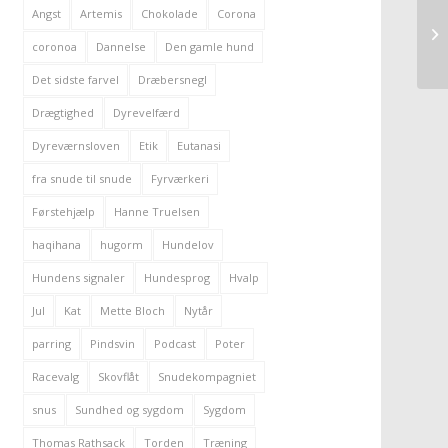
Angst
Artemis
Chokolade
Corona
coronoa
Dannelse
Den gamle hund
Det sidste farvel
Dræbersnegl
Drægtighed
Dyrevelfærd
Dyreværnsloven
Etik
Eutanasi
fra snude til snude
Fyrværkeri
Førstehjælp
Hanne Truelsen
haqihana
hugorm
Hundelov
Hundens signaler
Hundesprog
Hvalp
Jul
Kat
Mette Bloch
Nytår
parring
Pindsvin
Podcast
Poter
Racevalg
Skovflåt
Snudekompagniet
snus
Sundhed og sygdom
Sygdom
Thomas Rathsack
Torden
Træning