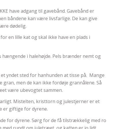
IKKE have adgang til gavebånd. Gavebånd er
men båndene kan være livsfarlige. De kan give
være dødelig.
or en lille kat og skal ikke have en plads i
lys hængende i halehøjde. Pels brænder nemt og
or et yndet sted for hanhunden at tisse på. Mange
se gran, men de kan ikke fordøje grannålene. Så
træet være ubevogtet sammen.
ligt. Mistelten, kristtorn og julestjerner er et
e er giftige for dyrene.
de for dyrene. Sørg for de få tilstrækkelig med ro
 med rundt om juletræet, og katten er jo lidt