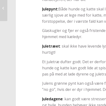
Lav et “panic room” til
Julepynt:
Både hunde og katte skal 
nytårsaften!
særlig sjove at lege med for katte, 
forstoppelse, der i værste fald kan 
Glaskugler og fjer er også fristende f
hjemmet med kæledyr.
Juletræet
: skal ikke have levende 
hurtigt!
Et juletræ dufter godt. Det er derf
hunde og katte kan godt lide at spi
pas på med at lade dyrene og jule
Julens grønne pynt kan også være far
”no go”, hvis der er dyr i hjemmet. D
Juledagene
: kan godt være stressen
og hvile, hunden behøver ikke rende