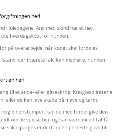
forgiftningen her!
nd i juledagene. And med skind har et højt
s ikke hverdagskost for hunden.
r på overarbejde, når kødet skal fordøjes.
lstand, der i værste fald kan medføre, hunden
irtlen her!
ang til et ande- eller gåseskrog. Knoglesplintrene
n, eller de kan lave skade på mave og tarm.
e nogle benstumper, kan du med fordel give den
rundt om de spidse ben og kan være med til at få
e slikasparges er derfor den perfekte gave til