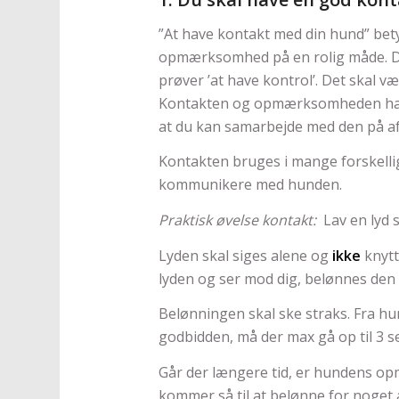
”At have kontakt med din hund” betyd
opmærksomhed på en rolig måde. De
prøver ’at have kontrol’. Det skal væ
Kontakten og opmærksomheden handl
at du kan samarbejde med den på af
Kontakten bruges i mange forskell
kommunikere med hunden.
Praktisk øvelse kontakt:
Lav en lyd s
Lyden skal siges alene og
ikke
knytt
lyden og ser mod dig, belønnes den 
Belønningen skal ske straks. Fra hu
godbidden, må der max gå op til 3 s
Går der længere tid, er hundens op
kommer så til at belønne for noget 