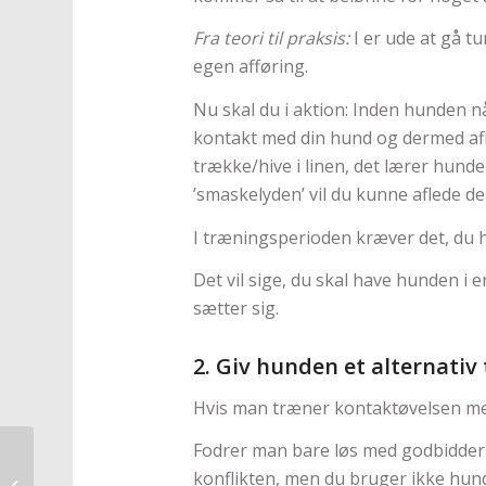
Fra teori til praksis:
I er ude at gå tu
egen afføring.
Nu skal du i aktion: Inden hunden n
kontakt med din hund og dermed afl
trække/hive i linen, det lærer hund
’smaskelyden’ vil du kunne aflede d
I træningsperioden kræver det, du 
Det vil sige, du skal have hunden i 
sætter sig.
2. Giv hunden et alternativ 
Hvis man træner kontaktøvelsen me
Fodrer man bare løs med godbidder i
konflikten, men du bruger ikke hun
På vej i livet på 3 ben!