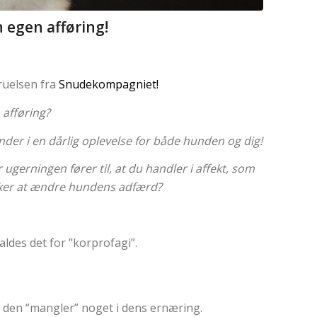
 egen afføring!
ruelsen fra
Snudekompagniet!
 afføring?
nder i en dårlig oplevelse for både hunden og dig!
gerningen fører til, at du handler i affekt, som
sker at ændre hundens adfærd?
aldes det for ”korprofagi”.
i den “mangler” noget i dens ernæring.