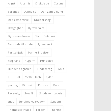
Angst
Artemis
Chokolade
Corona
coronoa
Dannelse
Den gamle hund
Det sidste farvel
Dræbersnegl
Drægtighed
Dyrevelfærd
Dyreværnsloven
Etik
Eutanasi
fra snude til snude
Fyrværkeri
Førstehjælp
Hanne Truelsen
haqihana
hugorm
Hundelov
Hundens signaler
Hundesprog
Hvalp
Jul
Kat
Mette Bloch
Nytår
parring
Pindsvin
Podcast
Poter
Racevalg
Skovflåt
Snudekompagniet
snus
Sundhed og sygdom
Sygdom
Thomas Rathsack
Torden
Træning