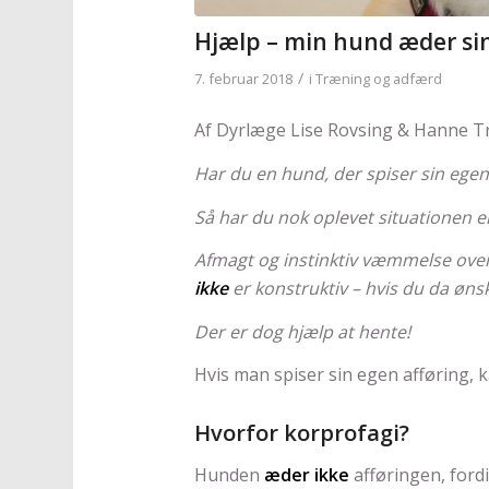
Hjælp – min hund æder sin
/
7. februar 2018
i
Træning og adfærd
Af Dyrlæge Lise Rovsing & Hanne T
Har du en hund, der spiser sin egen
Så har du nok oplevet situationen e
Afmagt og instinktiv væmmelse over u
ikke
er konstruktiv – hvis du da øn
Der er dog hjælp at hente!
Hvis man spiser sin egen afføring, k
Hvorfor korprofagi?
Hunden
æder ikke
afføringen, ford