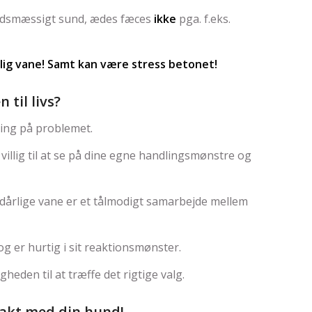
edsmæssigt sund, ædes fæces
ikke
pga. f.eks.
lig vane! Samt kan være stress betonet!
til livs?
ning på problemet.
villig til at se på dine egne handlingsmønstre og
årlige vane er et tålmodigt samarbejde mellem
g er hurtig i sit reaktionsmønster.
eden til at træffe det rigtige valg.
takt med din hund!