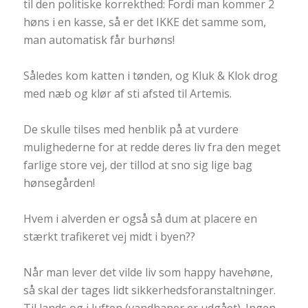
til den politiske korrekthed: Fordi man kommer 2
høns i en kasse, så er det IKKE det samme som,
man automatisk får burhøns!
Således kom katten i tønden, og Kluk & Klok drog
med næb og klør af sti afsted til Artemis.
De skulle tilses med henblik på at vurdere
mulighederne for at redde deres liv fra den meget
farlige store vej, der tillod at sno sig lige bag
hønsegården!
Hvem i alverden er også så dum at placere en
stærkt trafikeret vej midt i byen
?
?
Når man lever det vilde liv som happy havehøne,
så skal der tages lidt sikkerhedsforanstaltninger.
Til lands og i luften (vandhaner er udgået). Ingen