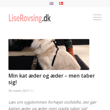
Min kat æder og æder – men taber
sig!
/
30. marts 2017
i
Læs om sygdommen forhøjet stofskifte, der gør
katten æder og æder men stadig taber sig!