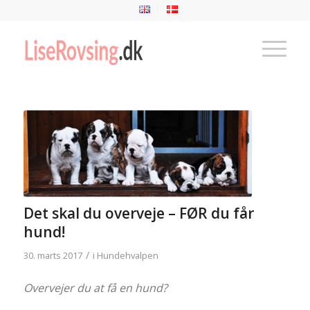
Det skal du overveje – FØR du får
hund!
/
30. marts 2017
i
Hundehvalpen
Overvejer du at få en hund?