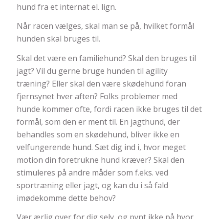
hund fra et internat el. lign.
Når racen vælges, skal man se på, hvilket formål
hunden skal bruges til.
Skal det være en familiehund? Skal den bruges til
jagt? Vil du gerne bruge hunden til agility
træning? Eller skal den være skødehund foran
fjernsynet hver aften? Folks problemer med
hunde kommer ofte, fordi racen ikke bruges til det
formål, som den er ment til. En jagthund, der
behandles som en skødehund, bliver ikke en
velfungerende hund. Sæt dig ind i, hvor meget
motion din foretrukne hund kræver? Skal den
stimuleres på andre måder som f.eks. ved
sportræning eller jagt, og kan du i så fald
imødekomme dette behov?
Vær ærlig over for dig selv, og pynt ikke på hvor