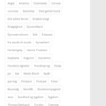
Angst
Artemis
Chokolade
Corona
coronoa
Dannelse
Den gamle hund
Det sidste farvel
Dræbersnegl
Drægtighed
Dyrevelfærd
Dyreværnsloven
Etik
Eutanasi
fra snude til snude
Fyrværkeri
Førstehjælp
Hanne Truelsen
haqihana
hugorm
Hundelov
Hundens signaler
Hundesprog
Hvalp
Jul
Kat
Mette Bloch
Nytår
parring
Pindsvin
Podcast
Poter
Racevalg
Skovflåt
Snudekompagniet
snus
Sundhed og sygdom
Sygdom
Thomas Rathsack
Torden
Træning