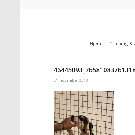
Hjem
Træning & 
46445093_2658108376131
21. november 2018