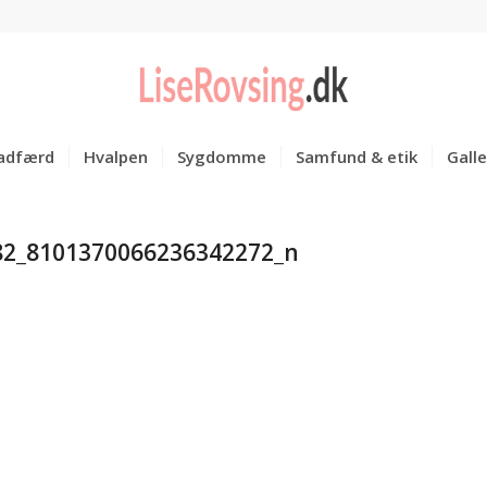
adfærd
Hvalpen
Sygdomme
Samfund & etik
Galle
82_8101370066236342272_n