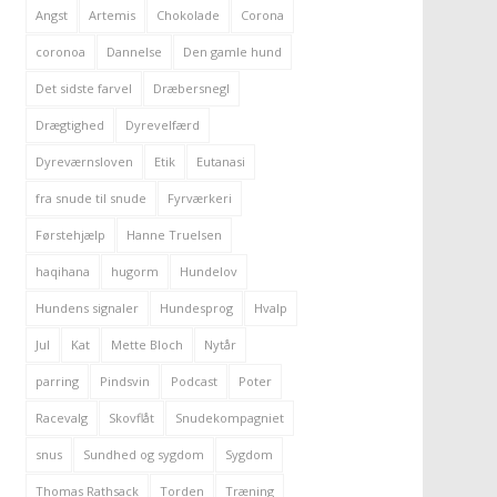
Angst
Artemis
Chokolade
Corona
coronoa
Dannelse
Den gamle hund
Det sidste farvel
Dræbersnegl
Drægtighed
Dyrevelfærd
Dyreværnsloven
Etik
Eutanasi
fra snude til snude
Fyrværkeri
Førstehjælp
Hanne Truelsen
haqihana
hugorm
Hundelov
Hundens signaler
Hundesprog
Hvalp
Jul
Kat
Mette Bloch
Nytår
parring
Pindsvin
Podcast
Poter
Racevalg
Skovflåt
Snudekompagniet
snus
Sundhed og sygdom
Sygdom
Thomas Rathsack
Torden
Træning