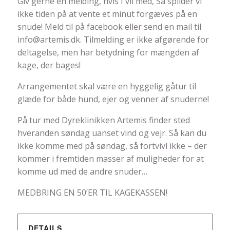
Giv gerne en melding, hvis I vil med, Så spilder vi
ikke tiden på at vente et minut forgæves på en
snude! Meld til på facebook eller send en mail til
info@artemis.dk. Tilmelding er ikke afgørende for
deltagelse, men har betydning for mængden af
kage, der bages!
Arrangementet skal være en hyggelig gåtur til
glæde for både hund, ejer og venner af snuderne!
På tur med Dyreklinikken Artemis finder sted
hveranden søndag uanset vind og vejr. Så kan du
ikke komme med på søndag, så fortvivl ikke – der
kommer i fremtiden masser af muligheder for at
komme ud med de andre snuder…
MEDBRING EN 50’ER TIL KAGEKASSEN!
DETAILS